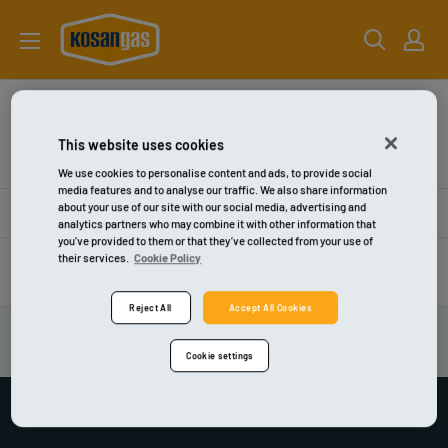
Gå
kosangas-
til
shop
indhold
Alle produkter
This website uses cookies
526 produkter
We use cookies to personalise content and ads, to provide social
media features and to analyse our traffic. We also share information
about your use of our site with our social media, advertising and
Filtrér
Sortér efter
analytics partners who may combine it with other information that
you’ve provided to them or that they’ve collected from your use of
their services.
Cookie Policy
Forrige
Side 18 / 15
Reject All
Accept All Cookies
Cookie settings
KOSAN GAS A/S