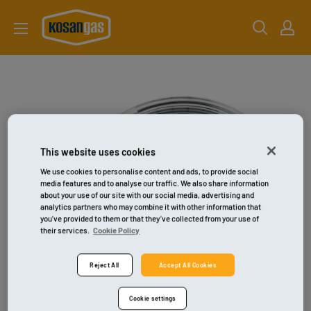
Gå
kosangas-
til
shop
indhold
This website uses cookies
We use cookies to personalise content and ads, to provide social
media features and to analyse our traffic. We also share information
about your use of our site with our social media, advertising and
analytics partners who may combine it with other information that
you’ve provided to them or that they’ve collected from your use of
their services.
Cookie Policy
Reject All
Accept All Cookies
Cookie settings