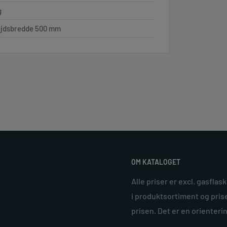
g
jdsbredde 500 mm
OM KATALOGET
Alle priser er excl. gasflas
i produktsortiment og prise
prisen. Det er en orienteri