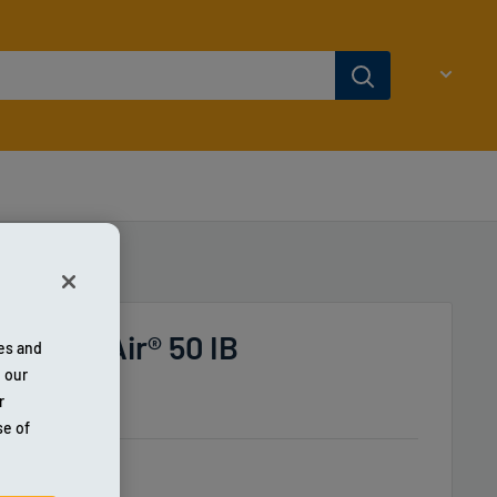
F WeedAir® 50 IB
res and
h our
4930
r
se of
ubbet model.