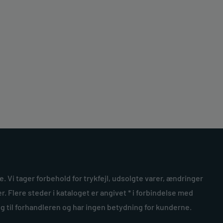
ke. Vi tager forbehold for trykfejl, udsolgte varer, ændringer
r. Flere steder i kataloget er angivet * i forbindelse med
ng til forhandleren og har ingen betydning for kunderne.