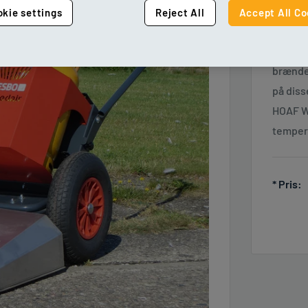
Ved hjæ
kie settings
Reject All
Accept All Co
på jord
de visn
brænde 
på diss
HOAF We
temper
*
Pris: