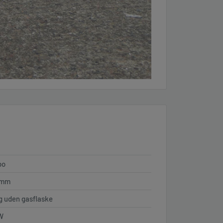
bo
 mm
g uden gasflaske
W