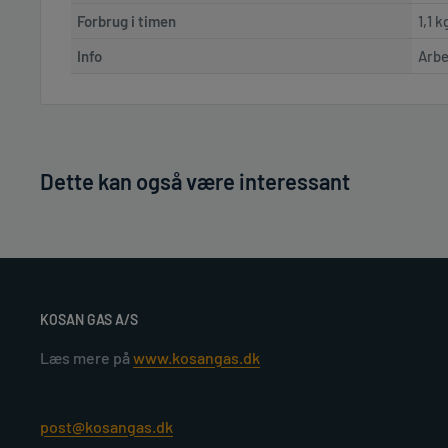
Forbrug i timen
1,1 k
Info
Arbe
Dette kan også være interessant
KOSAN GAS A/S
Læs mere på
www.kosangas.dk
post@kosangas.dk