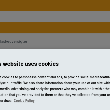
flaskeoversigter
s website uses cookies
HOA
 cookies to personalise content and ads, to provide social media featu
lyse our traffic. We also share information about your use of our site wit
Varenr.
2
 media, advertising and analytics partners who may combine it with othe
ation that you’ve provided to them or that they’ve collected from your u
services.
Cookie Policy
Håndsk