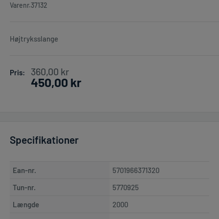
Varenr.
37132
Højtryksslange
Pris
360,00 kr
Pris:
450,00 kr
Specifikationer
Ean-nr.
5701966371320
Tun-nr.
5770925
Længde
2000