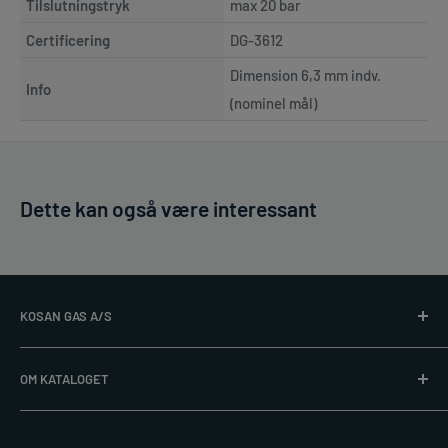
Tilslutningstryk
max 20 bar
Certificering
DG-3612
Dimension 6,3 mm indv.
Info
(nominel mål)
Dette kan også være interessant
KOSAN GAS A/S
Læs mere på
www.kosangas.dk
OM KATALOGET
Alle priser er excl. gasflaske. Vi tager forbehold for trykfejl,
post@kosangas.dk
udsolgte varer, ændringer i produktsortiment og priser.