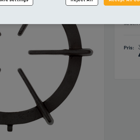
den ikk
Denne u
så den 
Pris: