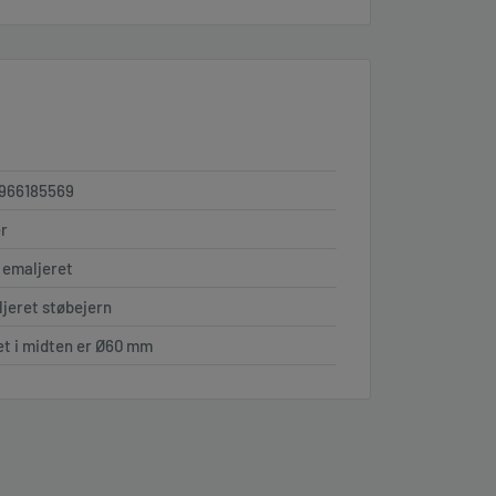
966185569
r
 emaljeret
jeret støbejern
et i midten er Ø60 mm