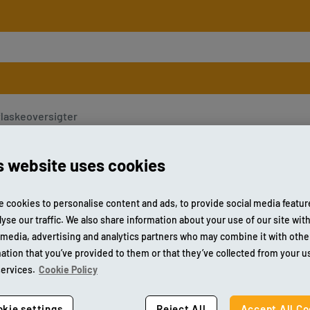
flaskeoversigter
s website uses cookies
 cookies to personalise content and ads, to provide social media featu
Fok
lyse our traffic. We also share information about your use of our site wit
 media, advertising and analytics partners who may combine it with othe
Varenr.
1
ation that you’ve provided to them or that they’ve collected from your u
services.
Cookie Policy
Ubehand
kie settings
Reject All
Accept All Co