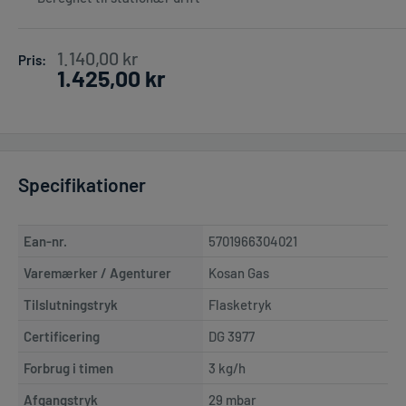
Pris
1.140,00 kr
Pris:
1.425,00 kr
Specifikationer
Ean-nr.
5701966304021
Varemærker / Agenturer
Kosan Gas
Tilslutningstryk
Flasketryk
Certificering
DG 3977
Forbrug i timen
3 kg/h
Afgangstryk
29 mbar