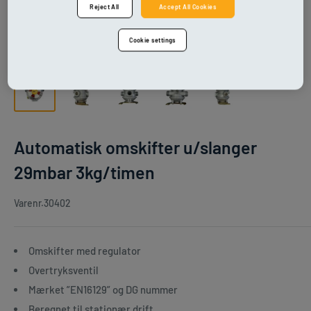
Reject All
Accept All Cookies
Cookie settings
Automatisk omskifter u/slanger
29mbar 3kg/timen
Varenr.
30402
Omskifter med regulator
Overtryksventil
Mærket ”EN16129” og DG nummer
Beregnet til stationær drift