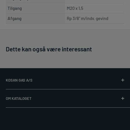
Tilgang
M20 x 1,5
Afgang
Rp 3/8" m/indv. gevind
Dette kan også være interessant
KOSAN GAS A/S
Læs mere på
www.kosangas.dk
OM KATALOGET
Alle priser er excl. gasflaske. Vi tager forbehold for trykfejl,
post@kosangas.dk
udsolgte varer, ændringer i produktsortiment og priser.
Flere steder i kataloget er angivet * i forbindelse med